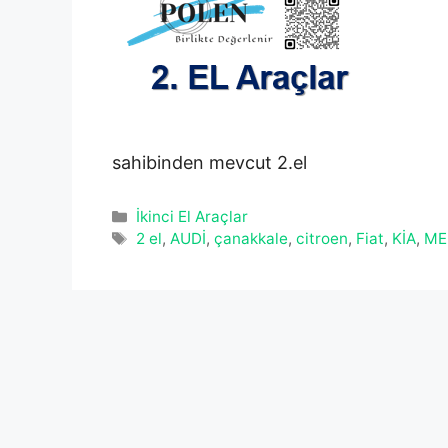
sahibinden mevcut 2.el
Kategoriler
İkinci El Araçlar
Etiketler
2 el
,
AUDİ
,
çanakkale
,
citroen
,
Fiat
,
KİA
,
ME